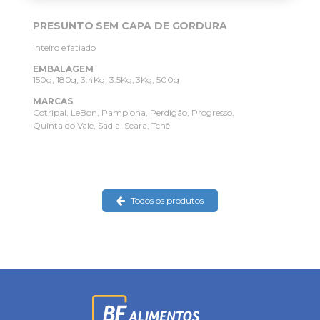
PRESUNTO SEM CAPA DE GORDURA
Inteiro e fatiado
EMBALAGEM
150g, 180g, 3.4Kg, 3.5Kg, 3Kg, 500g
MARCAS
Cotripal
LeBon
Pamplona
Perdigão
Progresso
Quinta do Vale
Sadia
Seara
Tchê
Todos os produtos