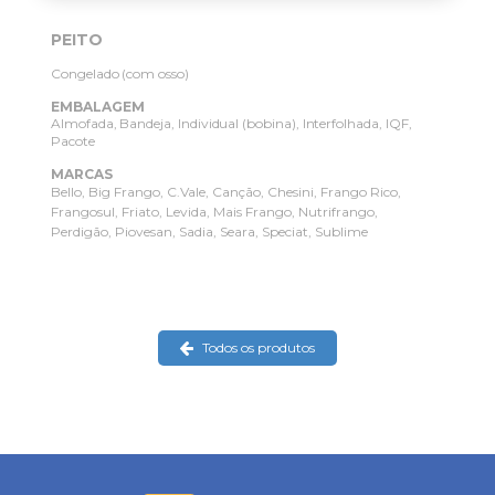
PEITO
Congelado (com osso)
EMBALAGEM
Almofada, Bandeja, Individual (bobina), Interfolhada, IQF,
Pacote
MARCAS
Bello
Big Frango
C.Vale
Canção
Chesini
Frango Rico
Frangosul
Friato
Levida
Mais Frango
Nutrifrango
Perdigão
Piovesan
Sadia
Seara
Speciat
Sublime
Todos os produtos