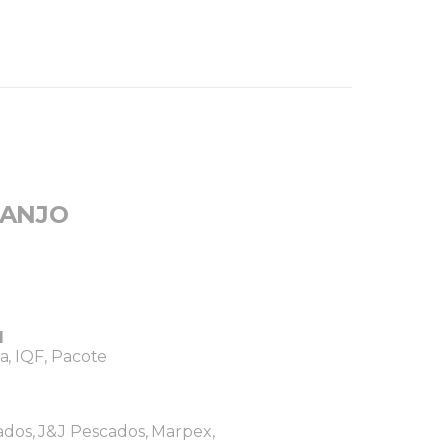
 ANJO
M
a, IQF, Pacote
ados
J&J Pescados
Marpex