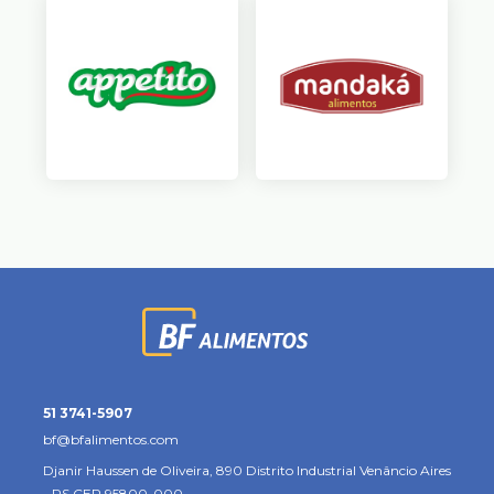
51 3741-5907
bf@bfalimentos.com
Djanir Haussen de Oliveira, 890
Distrito Industrial
Venâncio Aires
- RS
CEP 95800-000