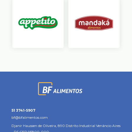
51 3741-5907
bf@bfalimentos.com
Djanir Haussen de Oliveira, 890
Distrito Industrial
Venâncio Aires
- RS
CEP 95800-000