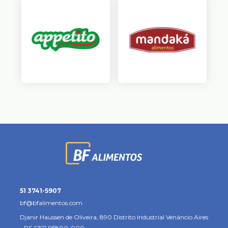
51 3741-5907
bf@bfalimentos.com
Djanir Haussen de Oliveira, 890
Distrito Industrial
Venâncio Aires
- RS
CEP 95800-000